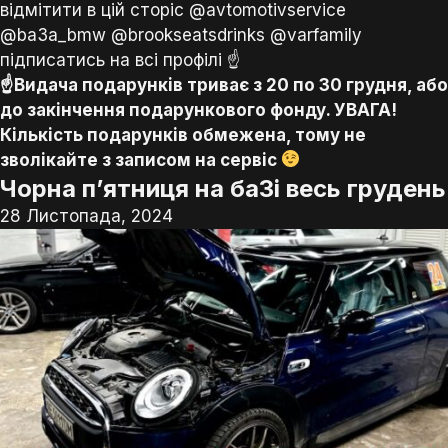
відмітити в цій сторіс @avtomotivservice
@ba3a_bmw @brookseatsdrinks @varfamily
підписатись на всі профілі ☝️
☝
Видача подарунків триває з 20 по 30 грудня, або
до закінчення подарункового фонду. УВАГА!
Кількість подарунків обмежена, тому не
зволікайте з записом на сервіс
Чорна п’ятниця на ба3і весь грудень
28 Листопада, 2024