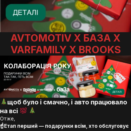
AVTOMOTIV Х БА3А Х
VARFAMILY X BROOKS
щоб було і смачно, і авто працювало
на всі
Отже,
☝️Етап перший — подарунки всім, хто обслуговує