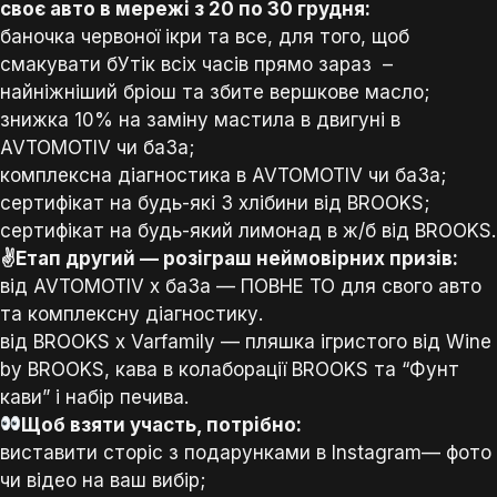
своє авто в мережі з 20 по 30 грудня:
баночка червоної ікри та все, для того, щоб
смакувати бУтік всіх часів прямо зараз –
найніжніший бріош та збите вершкове масло;
знижка 10% на заміну мастила в двигуні в
AVTOMOTIV чи ба3а;
комплексна діагностика в AVTOMOTIV чи ба3а;
сертифікат на будь-які 3 хлібини від BROOKS;
сертифікат на будь-який лимонад в ж/б від BROOKS.
✌️Етап другий — розіграш неймовірних призів:
від AVTOMOTIV х ба3а — ПОВНЕ ТО для свого авто
та комплексну діагностику.
від BROOKS х Varfamily — пляшка ігристого від Wine
by BROOKS, кава в колаборації BROOKS та “Фунт
кави” і набір печива.
Щоб взяти участь, потрібно:
виставити сторіс з подарунками в Instagram— фото
чи відео на ваш вибір;