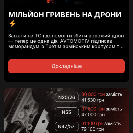
МІЛЬЙОН ГРИВЕНЬ НА ДРОНИ
Заїхати на ТО і допомогти збити ворожий дрон
— тепер це одна дія. AVTOMOTIV підписав
меморандум із Третім армійським корпусом та
розпочинає велику місію — Комплектацію.
Обслуговуй автівку в мережі сервісів
AVTOMOTIV – Комплектуй Трійку дронами!
Докладніше
Кожне обслуговування по обраним...