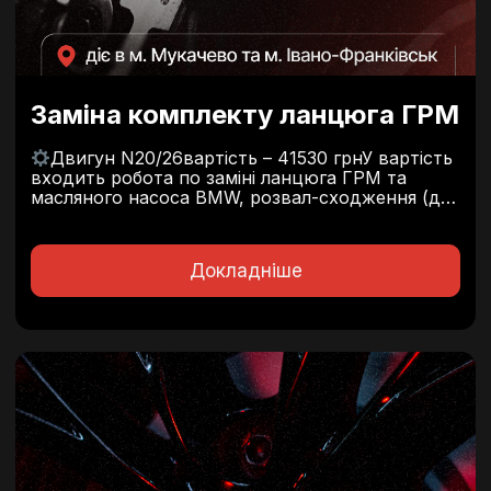
Заміна комплекту ланцюга ГРМ
Двигун N20/26вартість – 41530 грнУ вартість
входить робота по заміні ланцюга ГРМ та
масляного насоса BMW, розвал-сходження (дві
вісі) та запчастини:
Двигун N47/57вартість –
79100 грн.У вартість входить робота по заміні
ланцюга ГРМ та масляного насоса BMW,
Докладніше
розвал-сходження (дві вісі)...