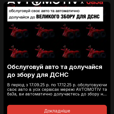
Обслуговуй авто та долучайся
до збору для ДСНС
В період з 17.09.25 р. по 17.12.25 р. обслуговуючи
своє авто в усіх сервісах мережі AVTOMOTIV та
баЗа, ви автоматично долучаєтесь до збору на
безпілотний роботизований комплекс для
пожежогасіння, який зберігає життя нашим
рятувальникам та рятує життя людям в
Докладніше
надзвичайних...