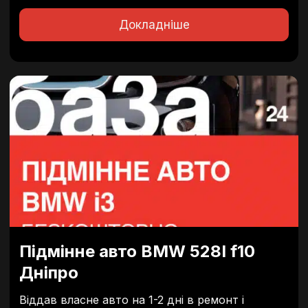
«PEREMOGA» на закриття нагальних потреб
військових, що боронять нашу країну на...
Докладніше
Підмінне авто BMW 528I f10
Дніпро
Віддав власне авто на 1-2 дні в ремонт і