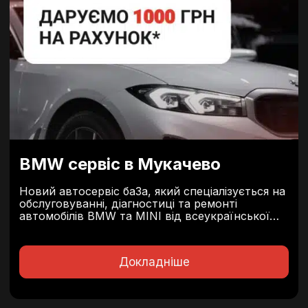
BMW сервіс в Мукачево
Новий автосервіс бa3a, який спеціалізується на
обслуговуванні, діагностиці та ремонті
автомобілів BMW та MINI від всеукраїнської
мережі автосервісів AVTOMOTIV. ПЕРШИМ 50
КЛІЄНТАМ ДАРУЄМО 1000 ГРН НА
ОБСЛУГОВУВАННЯ. Новий сервіс — це
Докладніше
сучасний центр з кваліфікованими механіками,
професійним обладнанням та широким...